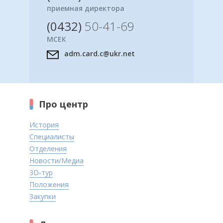
приемная директора
(0432)
50-41-69
МСЕК
adm.card.c@ukr.net
Про центр
История
Специалисты
Отделения
Новости/Медиа
3D-тур
Положения
Закупки