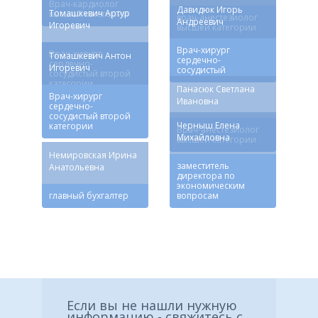
Врач-кардиолог
Давидюк Игорь
Томашкевич Артур
высшей категории
врач-анестезиолог
Андреевич
Игоревич
высшей категории
Врач-хирург
Врач-хирург
Томашкевич Антон
сердечно-
сердечно-
Игоревич
сосудистый
сосудистый второй
категории
Панасюк Светлана
Врач-хирург
Ивановна
сердечно-
сосудистый второй
Черныш Елена
категории
Врач-анестезиолог
Михайловна
высшей категории
Немировская Ирина
заместитель
Анатольевна
директора по
экономическим
главный бухгалтер
вопросам
Если вы не нашли нужную
информацию - свяжитесь с