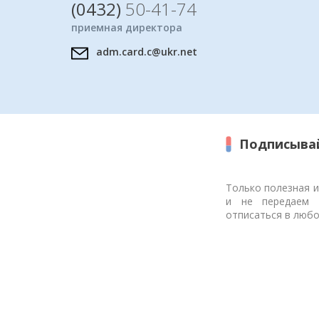
(0432)
50-41-74
приемная директора
adm.card.c@ukr.net
Подписывай
Только полезная 
и не передаем 
отписаться в люб