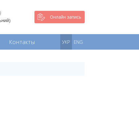
9
Онлайн запись
ьний)
Контакты
УКР
ENG