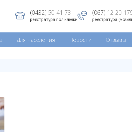
(0432)
50-41-73
(067)
12-20-17
реєстратура поліклініки
реєстратура (мобіл
в
Для населения
Новости
Отзывы