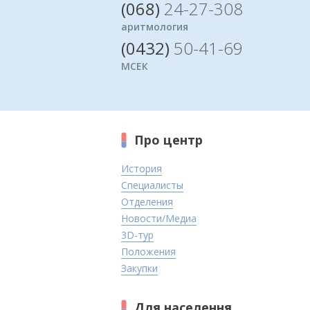
(068)
24-27-308
аритмология
(0432)
50-41-69
МСЕК
Про центр
История
Специалисты
Отделения
Новости/Медиа
3D-тур
Положения
Закупки
Для населення