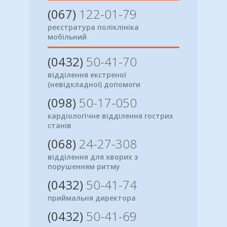
(067)
122-01-79
реєстратура поліклініка
мобільний
(0432)
50-41-70
відділення екстреної
(невідкладної) допомоги
(098)
50-17-050
кардіологічне відділення гострих
станів
(068)
24-27-308
відділення для хворих з
порушенням ритму
(0432)
50-41-74
приймальня директора
(0432)
50-41-69