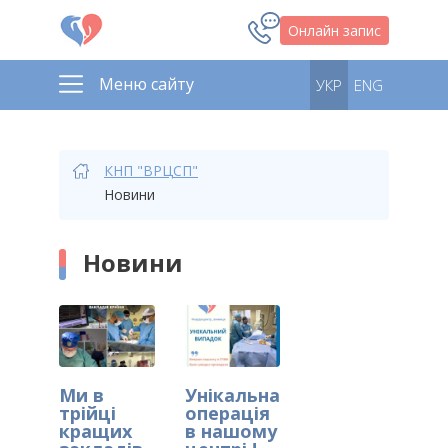
Онлайн запис
Меню сайту
УКР
ENG
КНП "ВРЦСП"
Новини
Новини
Ми в
Унікальна
трійці
операція
кращих
в нашому