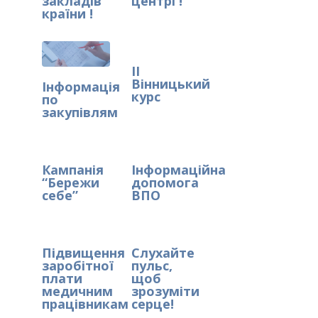
закладів
центрі !
країни !
ІІ
Вінницький
Інформація
курс
по
закупівлям
Кампанія
Інформаційна
“Бережи
допомога
себе”
ВПО
Підвищення
Слухайте
заробітної
пульс,
плати
щоб
медичним
зрозуміти
працівникам
серце!