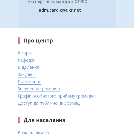
експертні команди з ОПФО
adm.card.c@ukr.net
Про центр
Історія
Кафедри
Відділення
Закупівлі
Положення
Звернення громадян
Графік особистого прийому громадян
Доступ до публічної інформації
Для населення
Розклад лікарів