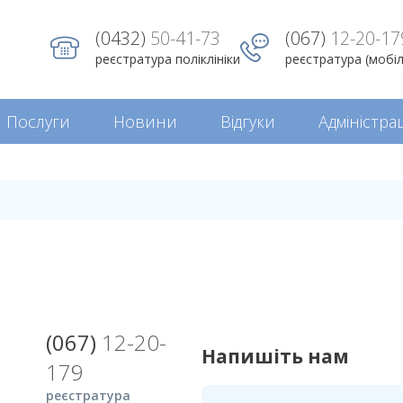
(0432)
50-41-73
(067)
12-20-17
реєстратура поліклініки
реєстратура (мобі
Послуги
Новини
Відгуки
Адміністрац
Форма зворотнього 
(067)
12-20-
Напишіть нам
179
реєстратура