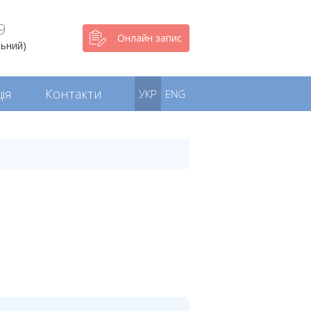
9
Онлайн запис
льний)
ія
Контакти
УКР
ENG
зв’язку