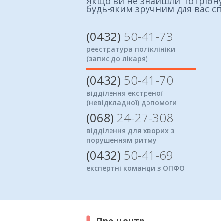
Якщо ви не знайшли потрібну
будь-яким зручним для вас с
(0432)
50-41-73
реєстратура поліклініки
(запис до лікаря)
(0432)
50-41-70
відділення екстреної
(невідкладної) допомоги
(068)
24-27-308
відділення для хворих з
порушенням ритму
(0432)
50-41-69
експертні команди з ОПФО
Про центр