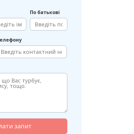
По батькові
телефону
лати запит