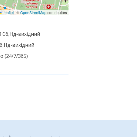
Leaflet
|
©
OpenStreetMap
contributors
00 Сб,Нд-вихідний
 Сб,Нд-вихідний
о (24/7/365)