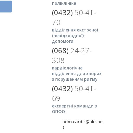
поліклініка
(0432)
50-41-
70
відділення екстреної
(невідкладної)
допомоги
(068)
24-27-
308
кардіологічне
відділення для хворих
з порушенням ритму
(0432)
50-41-
69
експертні команди з
ОПФО
adm.card.c@ukr.ne
t