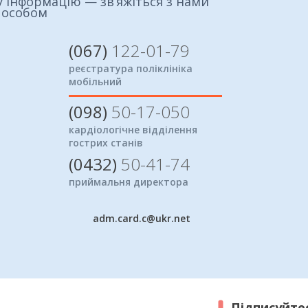
 інформацію — зв’яжіться з нами
пособом
(067)
122-01-79
реєстратура поліклініка
мобільний
(098)
50-17-050
кардіологічне відділення
гострих станів
(0432)
50-41-74
приймальня директора
adm.card.c@ukr.net
Підписуйтес