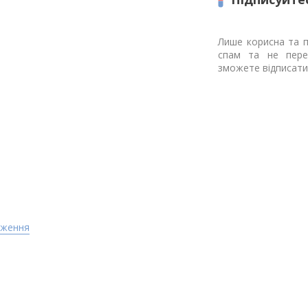
Лише корисна та п
спам та не пере
зможете відписати
дження