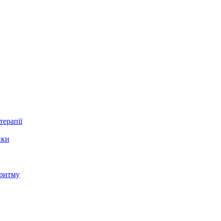
терапії
ики
 ритму