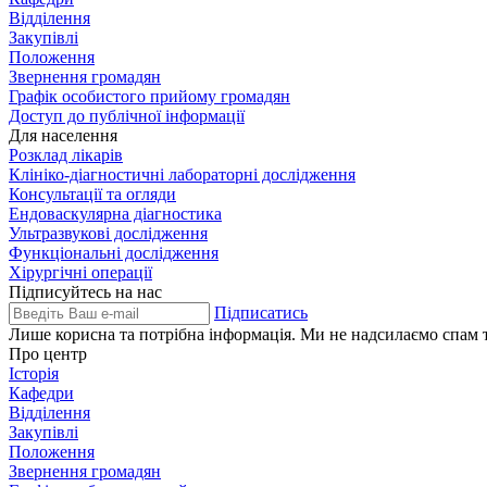
Відділення
Закупівлі
Положення
Звернення громадян
Графік особистого прийому громадян
Доступ до публічної інформації
Для населення
Розклад лікарів
Клініко-діагностичні лабораторні дослідження
Консультації та огляди
Ендоваскулярна діагностика
Ультразвукові дослідження
Функціональні дослідження
Хірургічні операції
Підписуйтесь на нас
Підписатись
Лише корисна та потрібна інформація. Ми не надсилаємо спам т
Про центр
Історія
Кафедри
Відділення
Закупівлі
Положення
Звернення громадян