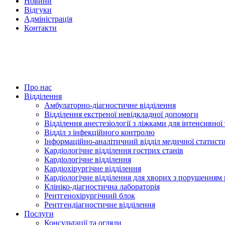
Новини
Відгуки
Адміністрація
Контакти
Про нас
Відділення
Амбулаторно-діагностичне відділення
Відділення екстреної невідкладної допомоги
Відділення анестезіології з ліжками для інтенсивної 
Відділ з інфекційного контролю
Інформаційно-аналітичний відділ медичної статист
Кардіологічне відділення гострих станів
Кардіологічне відділення
Кардіохірургічне відділення
Кардіологічне відділення для хворих з порушенням
Клініко-діагностична лабораторія
Рентгенохірургічний блок
Рентгендіагностичне відділення
Послуги
Консультації та огляди