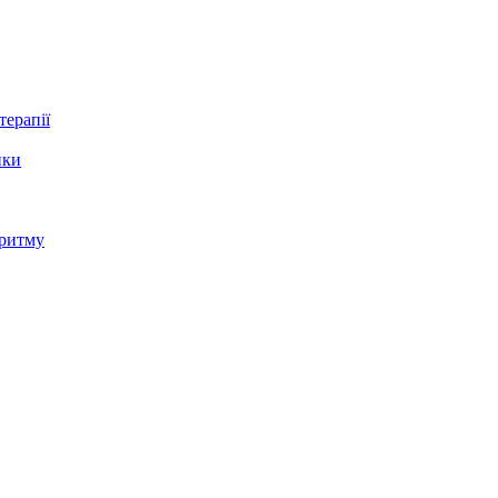
терапії
ики
 ритму