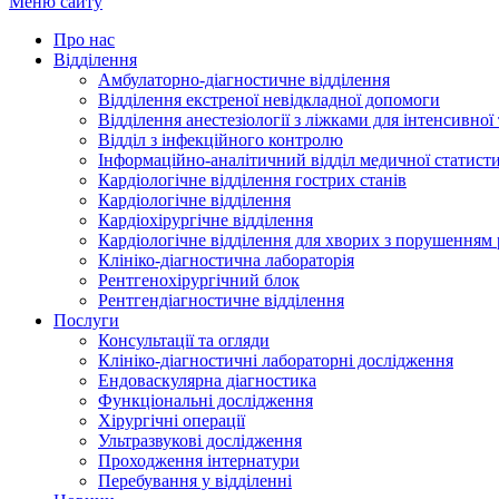
Меню сайту
Про нас
Відділення
Амбулаторно-діагностичне відділення
Відділення екстреної невідкладної допомоги
Відділення анестезіології з ліжками для інтенсивної 
Відділ з інфекційного контролю
Інформаційно-аналітичний відділ медичної статист
Кардіологічне відділення гострих станів
Кардіологічне відділення
Кардіохірургічне відділення
Кардіологічне відділення для хворих з порушенням
Клініко-діагностична лабораторія
Рентгенохірургічний блок
Рентгендіагностичне відділення
Послуги
Консультації та огляди
Клініко-діагностичні лабораторні дослідження
Ендоваскулярна діагностика
Функціональні дослідження
Хірургічні операції
Ультразвукові дослідження
Проходження інтернатури
Перебування у відділенні