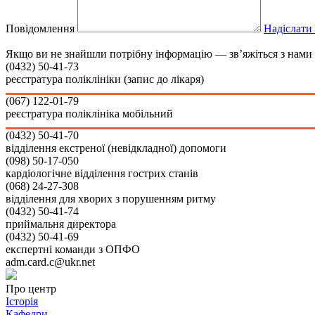
Повідомлення
Надіслати
Якщо ви не знайшли потрібну інформацію — зв’яжіться з нами 
(0432)
50-41-73
реєстратура поліклініки (запис до лікаря)
(067)
122-01-79
реєстратура поліклініка мобільний
(0432)
50-41-70
відділення екстреної (невідкладної) допомоги
(098)
50-17-050
кардіологічне відділення гострих станів
(068)
24-27-308
відділення для хворих з порушенням ритму
(0432)
50-41-74
приймальня директора
(0432)
50-41-69
експертні команди з ОПФО
adm.card.c@ukr.net
Про центр
Історія
Кафедри