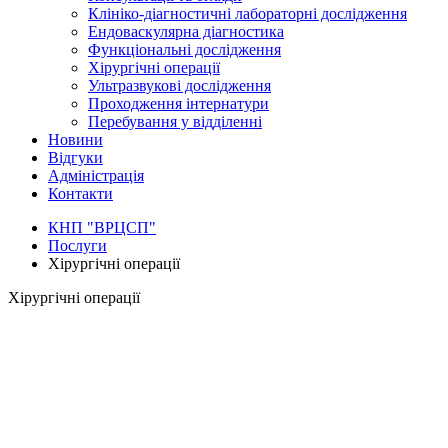
Клініко-діагностичні лабораторні дослідження
Ендоваскулярна діагностика
Функціональні дослідження
Хірургічні операції
Ультразвукові дослідження
Проходження інтернатури
Перебування у відділенні
Новини
Відгуки
Адміністрація
Контакти
КНП "ВРЦСП"
Послуги
Хірургічні операції
Хірургічні операції