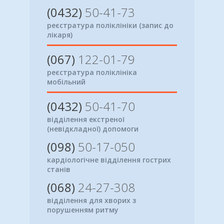
(0432)
50-41-73
реєстратура поліклініки (запис до
лікаря)
(067)
122-01-79
реєстратура поліклініка
мобільний
(0432)
50-41-70
відділення екстреної
(невідкладної) допомоги
(098)
50-17-050
кардіологічне відділення гострих
станів
(068)
24-27-308
відділення для хворих з
порушенням ритму