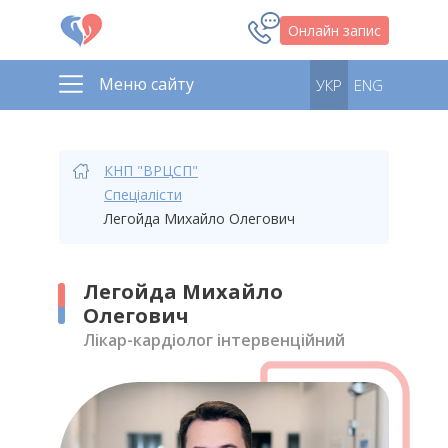
Онлайн запис
Меню сайту
УКР
ENG
КНП "ВРЦСП"
Спеціалісти
Легойда Михайло Олегович
Легойда Михайло
Олегович
Лікар-кардіолог інтервенційний