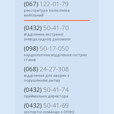
(067)
122-01-79
реєстратура поліклініка
мобільний
(0432)
50-41-70
відділення екстреної
(невідкладної) допомоги
(098)
50-17-050
кардіологічне відділення гострих
станів
(068)
24-27-308
відділення для хворих з
порушенням ритму
(0432)
50-41-74
приймальня директора
(0432)
50-41-69
експертні команди з ОПФО